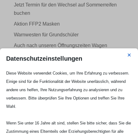
Jetzt Termin für den Wechsel auf Sommerreifen
buchen
Aktion FFP2 Masken
Warnwesten für Grundschüler
Auch nach unseren Öffnungszeiten Wagen
bringen oder abholen
×
Datenschutzeinstellungen
Danke für Ihre Treue!
Diese Website verwendet Cookies, um Ihre Erfahrung zu verbessern.
Kategorien
Einige sind für die Funktionalität der Website unerlässlich, während
andere uns helfen, Ihre Nutzungserfahrung zu analysieren und zu
Allgemeines
verbessern. Bitte überprüfen Sie Ihre Optionen und treffen Sie Ihre
Angebote
Wahl.
Tipps
Uncategorized
Wenn Sie unter 16 Jahre alt sind, stellen Sie bitte sicher, dass Sie die
Zustimmung eines Elternteils oder Erziehungsberechtigten für alle