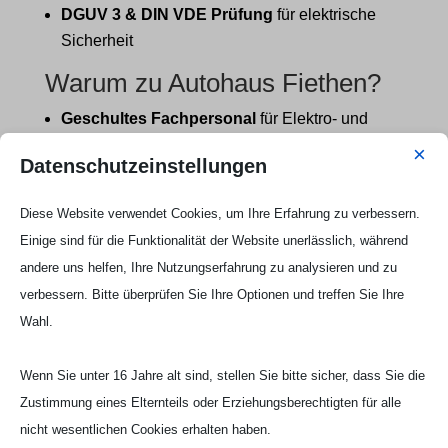
DGUV 3 & DIN VDE Prüfung
für elektrische
Sicherheit
Warum zu Autohaus Fiethen?
Geschultes Fachpersonal
für Elektro- und
Hybridfahrzeuge
×
Datenschutzeinstellungen
Service nach Herstellervorgaben
– auch
während der Garantiezeit
Diese Website verwendet Cookies, um Ihre Erfahrung zu verbessern.
Moderne Diagnosegeräte
für präzise
Einige sind für die Funktionalität der Website unerlässlich, während
Fehleranalysen
andere uns helfen, Ihre Nutzungserfahrung zu analysieren und zu
DGUV 3 & DIN VDE konforme Prüfungen
für
verbessern. Bitte überprüfen Sie Ihre Optionen und treffen Sie Ihre
elektrische Sicherheit
Wahl.
Direkt in Korschenbroich
– Ihr regionaler E-
Mobilitäts-Experte
Wenn Sie unter 16 Jahre alt sind, stellen Sie bitte sicher, dass Sie die
Jetzt Termin vereinbaren!
Zustimmung eines Elternteils oder Erziehungsberechtigten für alle
nicht wesentlichen Cookies erhalten haben.
Verlassen Sie sich auf eine professionelle