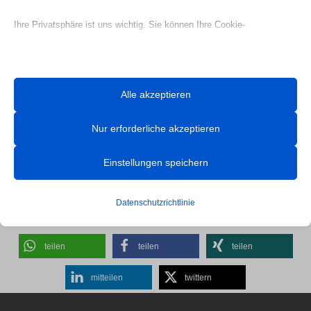
Wartung für Ihr Elektro- oder Hybridfahrzeug.
Ihre Privatsphäre ist uns wichtig. Sie können Ihre Cookie-
Vereinbaren Sie jetzt einen Termin
– wir stehen
Einstellungen jederzeit anpassen. Für weitere Informationen darüber,
Ihnen mit Fachwissen und modernster Technik zur
wie wir Daten verwenden, lesen Sie bitte unsere Datenschutzrichtlinie.
Seite.
Sie können Ihre Präferenzen jederzeit ändern, indem Sie auf die
Alle akzeptieren
Schaltfläche „Einstellungen“ unten klicken.
Nur erforderliche akzeptieren
Beachten Sie, dass das Deaktivieren bestimmter Arten von Cookies
Ihr Erlebnis auf der Website und die von uns angebotenen Dienste
Einstellungen speichern
Hybrid und Elektro
beeinträchtigen kann.
Datenschutzrichtlinie
Essenzielle
Essenzielle Cookies und Dienste ermöglichen grundlegende
teilen
teilen
teilen
Funktionen und sind für das ordnungsgemäße Funktionieren der
Website erforderlich. Diese Cookies und Dienste erfordern keine
mitteilen
twittern
Zustimmung des Nutzers gemäß der DSGVO.
Details anzeigen