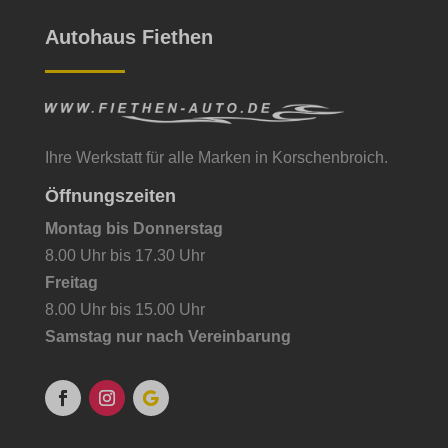
Autohaus Fiethen
Andere Dienste
et-editor-available-post-*
Diese Kategorie umfasst alle Cookies, Domains und Dienste, die
nicht in die anderen spezifischen Kategorien fallen oder nicht
googtrans
eindeutig kategorisiert wurden.
mhcookie
Details anzeigen
Ihre Werkstatt für alle Marken in Korschenbroich.
PHPSESSID
Öffnungszeiten
borlabs-cookie
wfwaf-authcookie*
Montag bis Donnerstag
et-editing-post-*
wordpress_logged_in_*
8.00 Uhr bis 17.30 Uhr
Freitag
et-recommend-sync-post-*
wordpress_test_cookie
8.00 Uhr bis 15.00 Uhr
et-saved-post*
wp-postpass_*
Samstag nur nach Vereinbarung
et-saving-post-*
wp-settings-*
rand_code
wp-settings-time-*
rand_code_*