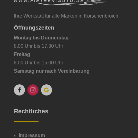
et-editor-available-post-*
Diese Kategorie umfasst alle Cookies, Domains und Dienste, die
nicht in die anderen spezifischen Kategorien fallen oder nicht
googtrans
Ihre Werkstatt für alle Marken in Korschenbroich.
eindeutig kategorisiert wurden.
mhcookie
Öffnungszeiten
Details anzeigen
PHPSESSID
Montag bis Donnerstag
8.00 Uhr bis 17.30 Uhr
borlabs-cookie
wfwaf-authcookie*
Freitag
et-editing-post-*
wordpress_logged_in_*
8.00 Uhr bis 15.00 Uhr
Samstag nur nach Vereinbarung
et-recommend-sync-post-*
wordpress_test_cookie
et-saved-post*
wp-postpass_*
et-saving-post-*
wp-settings-*
rand_code
wp-settings-time-*
Rechtliches
rand_code_*
Impressum