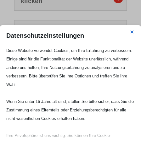
klicken
Samstag, 11. April 2026 -
×
Datenschutzeinstellungen
hier klicken
Diese Website verwendet Cookies, um Ihre Erfahrung zu verbessern.
Einige sind für die Funktionalität der Website unerlässlich, während
Freitag, 17. April 2026 - hier
andere uns helfen, Ihre Nutzungserfahrung zu analysieren und zu
klicken
verbessern. Bitte überprüfen Sie Ihre Optionen und treffen Sie Ihre
Wahl.
Samstag, 18. April 2026 -
Wenn Sie unter 16 Jahre alt sind, stellen Sie bitte sicher, dass Sie die
hier klicken
Zustimmung eines Elternteils oder Erziehungsberechtigten für alle
nicht wesentlichen Cookies erhalten haben.
Freitag, 24. April 2026 - hier
Ihre Privatsphäre ist uns wichtig. Sie können Ihre Cookie-